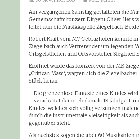
30. November 2017
MKZ-admin
Am vergangenen Samstag gestalteten die Mus
Gemeinschaftskonzert. Dirgent Oliver Herz w
leitet nun die Musikkapelle Ziegelbach. Beide
Robert Kraft vom MV Gebrazhofen konnte in 
Ziegelbach auch Vertreter der umliegenden V
Ortsgeistlichen und Ortsvorsteher Siegfried 
Eröffnet wurde das Konzert von der MK Ziegel
„Critican Mass“, wagten sich die Ziegelbache
Stück heran.
Die grenzenlose Fantasie eines Kindes wir
verarbeitet der noch damals 18 jährige Tim
Kindes, welches sich völlig versunken malend
durch die instrumentale Vielseitigkeit als a
gegenüber steht.
Als nächstes zogen die über 60 Musikanten i