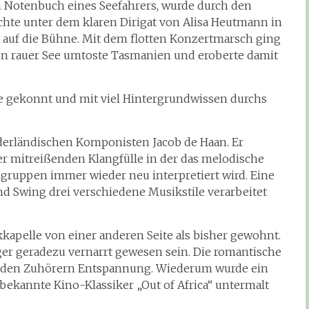
m Notenbuch eines Seefahrers, wurde durch den
achte unter dem klaren Dirigat von Alisa Heutmann in
t auf die Bühne. Mit dem flotten Konzertmarsch ging
von rauer See umtoste Tasmanien und eroberte damit
e gekonnt und mit viel Hintergrundwissen durchs
derländischen Komponisten Jacob de Haan. Er
er mitreißenden Klangfülle in der das melodische
ruppen immer wieder neu interpretiert wird. Eine
nd Swing drei verschiedene Musikstile verarbeitet
kkapelle von einer anderen Seite als bisher gewohnt.
nger geradezu vernarrt gewesen sein. Die romantische
ot den Zuhörern Entspannung. Wiederum wurde ein
bekannte Kino-Klassiker „Out of Africa“ untermalt