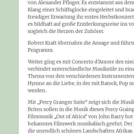
von Alexander Pfluger. Es entstammt aus de
Klang einer Schiffsglocke eingeleitet und br
freudiger Erwartung ihr erstes Herbstkonzer
es bildhaft auf große Entdeckungsreise ins 
sogleich die Herzen der Zuhörer.
Robert Kraft übernahm die Ansage und führt
Programm.
Weiter ging es mit Concerto d’Amore des nie
verbindet unterschiedliche Musikstile zu ein
Thema von den verschiedenen Instrumenteng
Hymne an die Liebe, in der mit Barock, Pop u
werden.
Mit „Percy Granger Suite“ zeigt sich die Musi
Briten sollen in die Musik dieses Percy Grai
Filmmusik „Out of Africa“ von John Barry b
bekanntes Filmwerk musikalisch geehrt. Der 
die unendlich schönen Landschaften Afrikas.