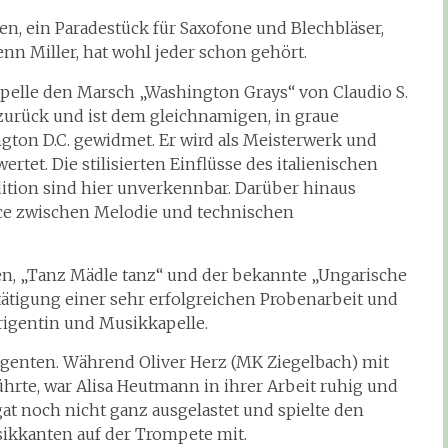
en, ein Paradestück für Saxofone und Blechbläser,
nn Miller, hat wohl jeder schon gehört.
Kapelle den Marsch „Washington Grays“ von Claudio S.
 zurück und ist dem gleichnamigen, in graue
ton D.C. gewidmet. Er wird als Meisterwerk und
tet. Die stilisierten Einflüsse des italienischen
tion sind hier unverkennbar. Darüber hinaus
nce zwischen Melodie und technischen
n, „Tanz Mädle tanz“ und der bekannte „Ungarische
ätigung einer sehr erfolgreichen Probenarbeit und
igentin und Musikkapelle.
irigenten. Während Oliver Herz (MK Ziegelbach) mit
hrte, war Alisa Heutmann in ihrer Arbeit ruhig und
gat noch nicht ganz ausgelastet und spielte den
ikkanten auf der Trompete mit.